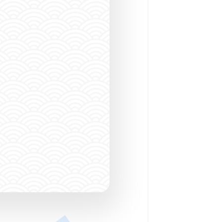
ダイビングショッ
SPOT SEARCH
潜る場所をさがす
CONTACT
FO