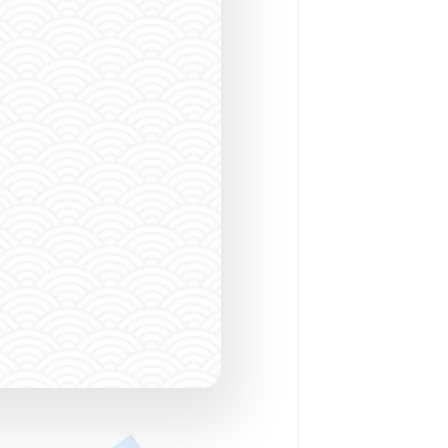
ダイビングショッ
SPOT SEARCH
潜る場所をさがす
CONTACT
FO