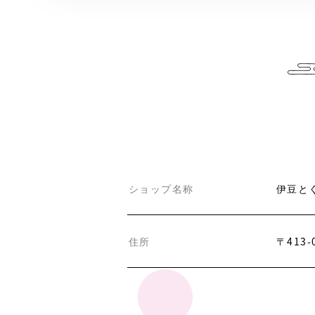
ショップ名称
伊豆と
住所
〒413-