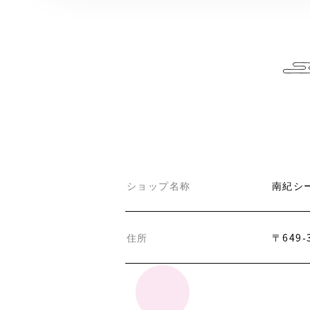
ショップ名称
南紀シ
住所
〒649-