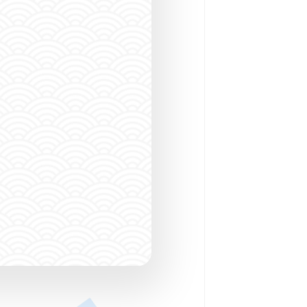
ダイビングショッ
SPOT SEARCH
潜る場所をさがす
CONTACT
FO