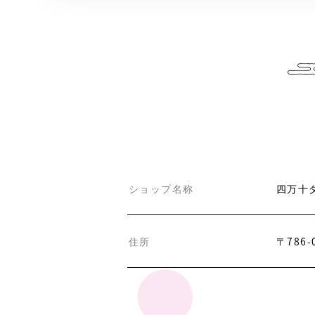
ショップ名称
四万十
住所
〒786-