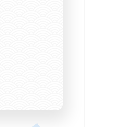
ダイビングショッ
SPOT SEARCH
潜る場所をさがす
CONTACT
FO