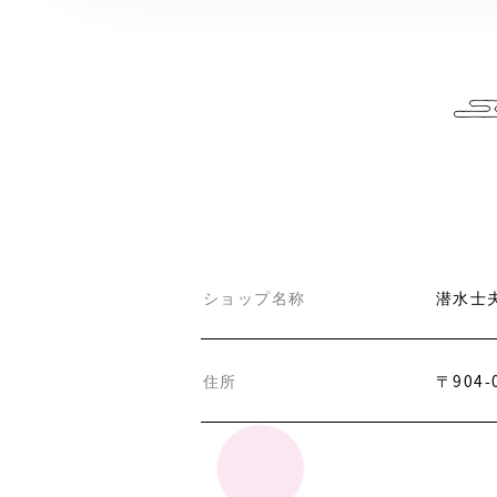
ショップ名称
潜水士
住所
〒904-