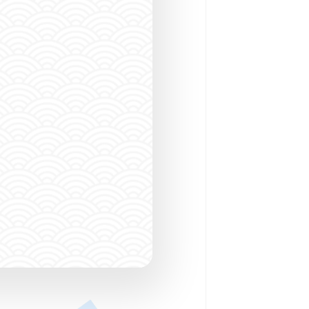
ダイビングショッ
SPOT SEARCH
潜る場所をさがす
CONTACT
FO